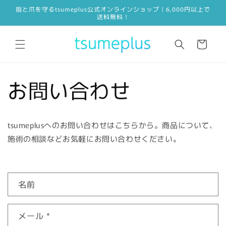
コンテ
指と爪を守るtsumeplus公式オンラインショップ｜6,000円以上で
ンツに
送料無料！
進む
カ
ー
ト
お問い合わせ
tsumeplusへのお問い合わせはこちらから。商品について、
施術の相談などお気軽にお問い合わせください。
お
名前
問
い
メール
*
合