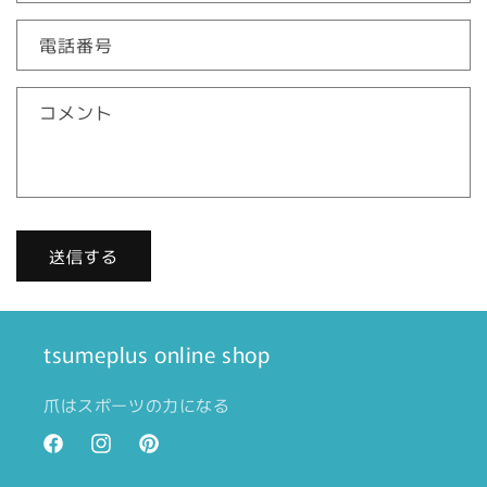
わ
せ
電話番号
フ
ォ
コメント
ー
ム
送信する
tsumeplus online shop
爪はスポーツの力になる
Facebook
Instagram
Pinterest